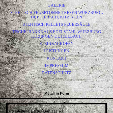
GALERIE
STEHTISCH FEUERTONNE TRESEN WÜRZBURG,
DETTELBACH, KITZINGEN
STEHTISCH PELLETS FEUERSÄULE
TISCHE/ BÄNKE AUS EDELSTAHL WÜRZBURG
KITZINGEN DETTELBACH
STEINBACKOFEN
LEISTUNGEN
KONTAKT
IMPRESSUM
DATENSCHUTZ
Metall in Form
Gasleitung Heizungsanlage